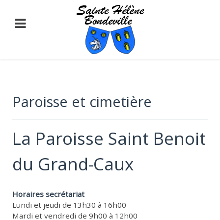
En poursuivant votre
navigation sur ce site, vous
acceptez notre politique de
confidentialité.
Accepter
En savoir plus
Paroisse et cimetière
Loading...
La Paroisse Saint Benoit
du Grand-Caux
Horaires secrétariat
Lundi et jeudi de 13h30 à 16h00
Mardi et vendredi de 9h00 à 12h00