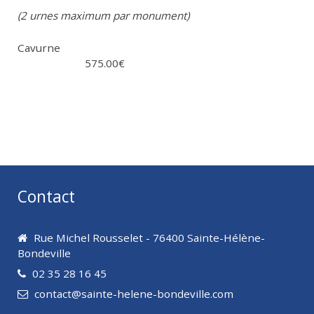
(2 urnes maximum par monument)
Cavurne
575.00€
Contact
Rue Michel Rousselet - 76400 Sainte-Hélène-
Bondeville
02 35 28 16 45
contact@sainte-helene-bondeville.com