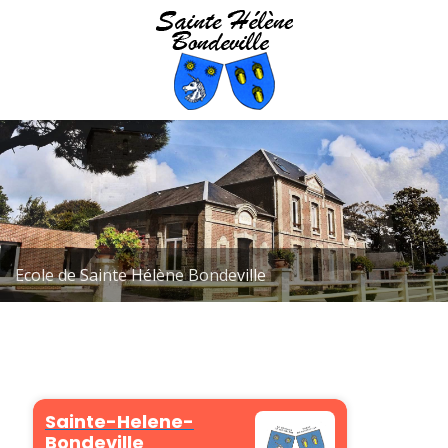
En poursuivant votre
navigation sur ce site, vous
acceptez notre politique de
confidentialité.
Accepter
En savoir plus
Loading...
Ecole de Sainte Hélène Bondeville